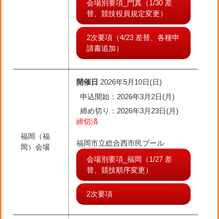
会場別要項_門真（1/30 差
替、競技役員規定変更）
2次要項（4/23 差替、各種申
請書追加）
開催日
2026年5月10日(日)
申込開始：2026年3月2日(月)
締め切り
：2026年3月23日(月)
締切済
福岡（福
福岡市立総合西市民プール
岡）会場
会場別要項_福岡（1/27 差
替、競技順序変更）
2次要項