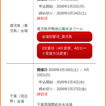
申込開始：2026年2月2日(月)
締め切り
：2026年3月14日(土)
締切済
鹿児島（鹿
鹿児島市鴨池公園水泳プール
児島）会場
会場別要項_鹿児島
2次要項（4/3 差替、ADカー
ド受渡方法変更）
開催日
2026年4月18日(土) ～ 4月
19日(日)
申込開始：2026年2月4日(水)
締め切り
：2026年2月27日(金)
締切済
千葉（習志
野）会場
千葉県国際総合水泳場