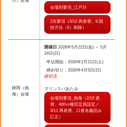
川）会場
会場別要項_江戸川
2次要項（5/12 再差替、6.競
技方法（5）削除）
開催日
2026年5月22日(金) ～ 5月
24日(日)
申込開始：2026年2月21日(土)
締め切り
：2026年4月5日(日)
締切済
静岡（熱
マリンスパあたみ
海）会場
会場別要項_熱海（2/19 差
替、400ｍ種目定員設定／
3/11 再差替、口座名義読み
訂正）