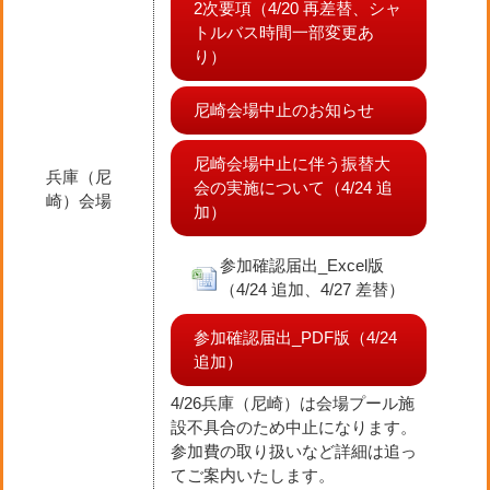
2次要項（4/20 再差替、シャ
トルバス時間一部変更あ
り）
尼崎会場中止のお知らせ
尼崎会場中止に伴う振替大
兵庫（尼
会の実施について（4/24 追
崎）会場
加）
参加確認届出_Excel版
（4/24 追加、4/27 差替）
参加確認届出_PDF版（4/24
追加）
4/26兵庫（尼崎）は会場プール施
設不具合のため中止になります。
参加費の取り扱いなど詳細は追っ
てご案内いたします。